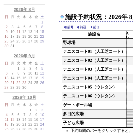
2026年 8月
施設予約状況：2026年 8
日
月
火
水
木
金
土
1
2
3
4
5
6
7
8
9
10
11
12
13
14
15
施設名
16
17
18
19
20
21
22
23
24
25
26
27
28
29
野球場
30
31
テニスコート01（人工芝コート）
2026年 9月
テニスコート02（人工芝コート）
日
月
火
水
木
金
土
1
2
3
4
5
テニスコート03（人工芝コート）
6
7
8
9
10
11
12
13
14
15
16
17
18
19
テニスコート04（人工芝コート）
20
21
22
23
24
25
26
テニスコート05（ウレタン）
27
28
29
30
テニスコート06（ウレタン）
2026年 10月
日
月
火
水
木
金
土
ゲートボール場
1
2
3
多目的広場
4
5
6
7
8
9
10
11
12
13
14
15
16
17
子ども広場
18
19
20
21
22
23
24
25
26
27
28
29
30
31
予約時間のバーをクリックすると、予約