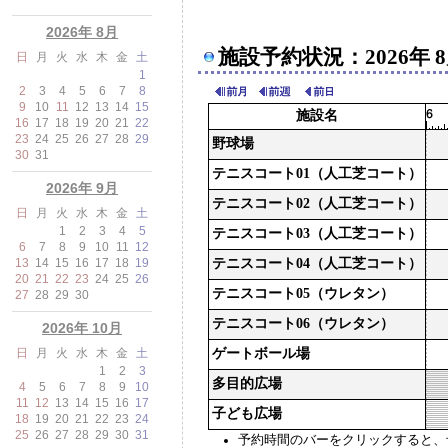
2026年 8月
施設予約状況：2026年 8
日
月
火
水
木
金
土
1
2
3
4
5
6
7
8
9
10
11
12
13
14
15
施設名
16
17
18
19
20
21
22
23
24
25
26
27
28
29
野球場
30
31
テニスコート01（人工芝コート）
2026年 9月
テニスコート02（人工芝コート）
日
月
火
水
木
金
土
1
2
3
4
5
テニスコート03（人工芝コート）
6
7
8
9
10
11
12
13
14
15
16
17
18
19
テニスコート04（人工芝コート）
20
21
22
23
24
25
26
テニスコート05（ウレタン）
27
28
29
30
テニスコート06（ウレタン）
2026年 10月
日
月
火
水
木
金
土
ゲートボール場
1
2
3
多目的広場
4
5
6
7
8
9
10
11
12
13
14
15
16
17
子ども広場
18
19
20
21
22
23
24
25
26
27
28
29
30
31
予約時間のバーをクリックすると、予約