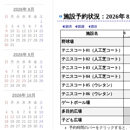
2026年 8月
施設予約状況：2026年 8
日
月
火
水
木
金
土
1
2
3
4
5
6
7
8
9
10
11
12
13
14
15
施設名
16
17
18
19
20
21
22
23
24
25
26
27
28
29
野球場
30
31
テニスコート01（人工芝コート）
2026年 9月
テニスコート02（人工芝コート）
日
月
火
水
木
金
土
1
2
3
4
5
テニスコート03（人工芝コート）
6
7
8
9
10
11
12
13
14
15
16
17
18
19
テニスコート04（人工芝コート）
20
21
22
23
24
25
26
テニスコート05（ウレタン）
27
28
29
30
テニスコート06（ウレタン）
2026年 10月
日
月
火
水
木
金
土
ゲートボール場
1
2
3
多目的広場
4
5
6
7
8
9
10
11
12
13
14
15
16
17
子ども広場
18
19
20
21
22
23
24
25
26
27
28
29
30
31
予約時間のバーをクリックすると、予約