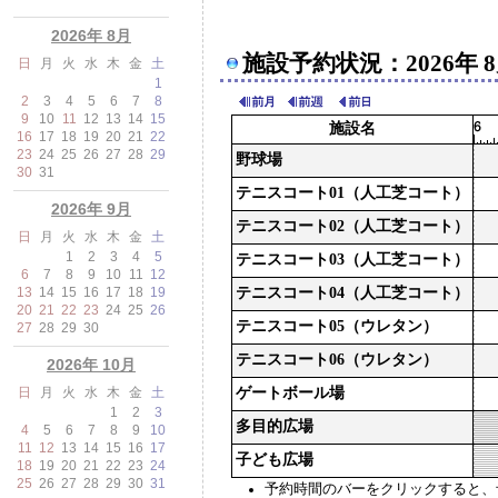
2026年 8月
施設予約状況：2026年 
日
月
火
水
木
金
土
1
2
3
4
5
6
7
8
9
10
11
12
13
14
15
施設名
16
17
18
19
20
21
22
23
24
25
26
27
28
29
野球場
30
31
テニスコート01（人工芝コート）
2026年 9月
テニスコート02（人工芝コート）
日
月
火
水
木
金
土
1
2
3
4
5
テニスコート03（人工芝コート）
6
7
8
9
10
11
12
13
14
15
16
17
18
19
テニスコート04（人工芝コート）
20
21
22
23
24
25
26
テニスコート05（ウレタン）
27
28
29
30
テニスコート06（ウレタン）
2026年 10月
日
月
火
水
木
金
土
ゲートボール場
1
2
3
多目的広場
4
5
6
7
8
9
10
11
12
13
14
15
16
17
子ども広場
18
19
20
21
22
23
24
25
26
27
28
29
30
31
予約時間のバーをクリックすると、予約