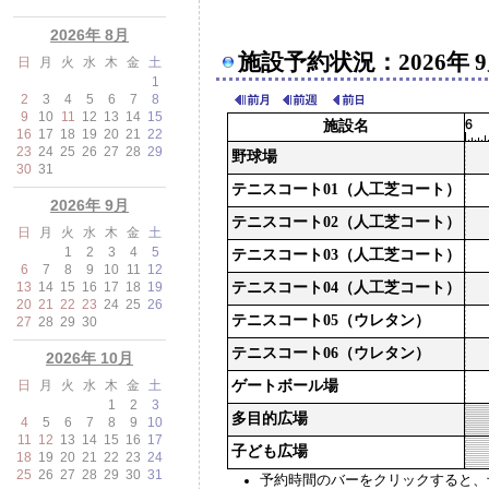
2026年 8月
施設予約状況：2026年 9
日
月
火
水
木
金
土
1
2
3
4
5
6
7
8
9
10
11
12
13
14
15
施設名
16
17
18
19
20
21
22
23
24
25
26
27
28
29
野球場
30
31
テニスコート01（人工芝コート）
2026年 9月
テニスコート02（人工芝コート）
日
月
火
水
木
金
土
1
2
3
4
5
テニスコート03（人工芝コート）
6
7
8
9
10
11
12
13
14
15
16
17
18
19
テニスコート04（人工芝コート）
20
21
22
23
24
25
26
テニスコート05（ウレタン）
27
28
29
30
テニスコート06（ウレタン）
2026年 10月
日
月
火
水
木
金
土
ゲートボール場
1
2
3
多目的広場
4
5
6
7
8
9
10
11
12
13
14
15
16
17
子ども広場
18
19
20
21
22
23
24
25
26
27
28
29
30
31
予約時間のバーをクリックすると、予約