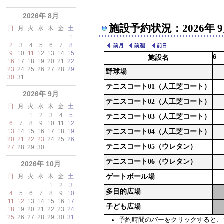
2026年 8月
施設予約状況：2026年 9
日
月
火
水
木
金
土
1
2
3
4
5
6
7
8
9
10
11
12
13
14
15
施設名
16
17
18
19
20
21
22
23
24
25
26
27
28
29
野球場
30
31
テニスコート01（人工芝コート）
2026年 9月
テニスコート02（人工芝コート）
日
月
火
水
木
金
土
1
2
3
4
5
テニスコート03（人工芝コート）
6
7
8
9
10
11
12
13
14
15
16
17
18
19
テニスコート04（人工芝コート）
20
21
22
23
24
25
26
テニスコート05（ウレタン）
27
28
29
30
テニスコート06（ウレタン）
2026年 10月
日
月
火
水
木
金
土
ゲートボール場
1
2
3
多目的広場
4
5
6
7
8
9
10
11
12
13
14
15
16
17
子ども広場
18
19
20
21
22
23
24
25
26
27
28
29
30
31
予約時間のバーをクリックすると、予約