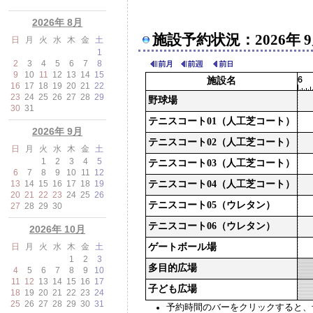
2026年 8月
施設予約状況：2026年 
日
月
火
水
木
金
土
1
2
3
4
5
6
7
8
9
10
11
12
13
14
15
施設名
16
17
18
19
20
21
22
23
24
25
26
27
28
29
野球場
30
31
テニスコート01（人工芝コート）
2026年 9月
テニスコート02（人工芝コート）
日
月
火
水
木
金
土
1
2
3
4
5
テニスコート03（人工芝コート）
6
7
8
9
10
11
12
13
14
15
16
17
18
19
テニスコート04（人工芝コート）
20
21
22
23
24
25
26
テニスコート05（ウレタン）
27
28
29
30
テニスコート06（ウレタン）
2026年 10月
日
月
火
水
木
金
土
ゲートボール場
1
2
3
多目的広場
4
5
6
7
8
9
10
11
12
13
14
15
16
17
子ども広場
18
19
20
21
22
23
24
25
26
27
28
29
30
31
予約時間のバーをクリックすると、予約