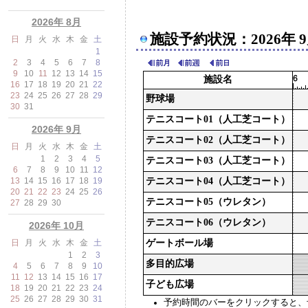
2026年 8月
施設予約状況：2026年 9
日
月
火
水
木
金
土
1
2
3
4
5
6
7
8
9
10
11
12
13
14
15
施設名
16
17
18
19
20
21
22
23
24
25
26
27
28
29
野球場
30
31
テニスコート01（人工芝コート）
2026年 9月
テニスコート02（人工芝コート）
日
月
火
水
木
金
土
1
2
3
4
5
テニスコート03（人工芝コート）
6
7
8
9
10
11
12
13
14
15
16
17
18
19
テニスコート04（人工芝コート）
20
21
22
23
24
25
26
テニスコート05（ウレタン）
27
28
29
30
テニスコート06（ウレタン）
2026年 10月
日
月
火
水
木
金
土
ゲートボール場
1
2
3
多目的広場
4
5
6
7
8
9
10
11
12
13
14
15
16
17
子ども広場
18
19
20
21
22
23
24
25
26
27
28
29
30
31
予約時間のバーをクリックすると、予約