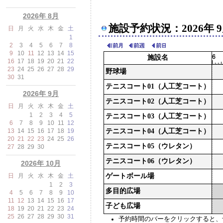
2026年 8月
施設予約状況：2026年 
日
月
火
水
木
金
土
1
2
3
4
5
6
7
8
9
10
11
12
13
14
15
施設名
16
17
18
19
20
21
22
23
24
25
26
27
28
29
野球場
30
31
テニスコート01（人工芝コート）
2026年 9月
テニスコート02（人工芝コート）
日
月
火
水
木
金
土
1
2
3
4
5
テニスコート03（人工芝コート）
6
7
8
9
10
11
12
13
14
15
16
17
18
19
テニスコート04（人工芝コート）
20
21
22
23
24
25
26
テニスコート05（ウレタン）
27
28
29
30
テニスコート06（ウレタン）
2026年 10月
日
月
火
水
木
金
土
ゲートボール場
1
2
3
多目的広場
4
5
6
7
8
9
10
11
12
13
14
15
16
17
子ども広場
18
19
20
21
22
23
24
25
26
27
28
29
30
31
予約時間のバーをクリックすると、予約